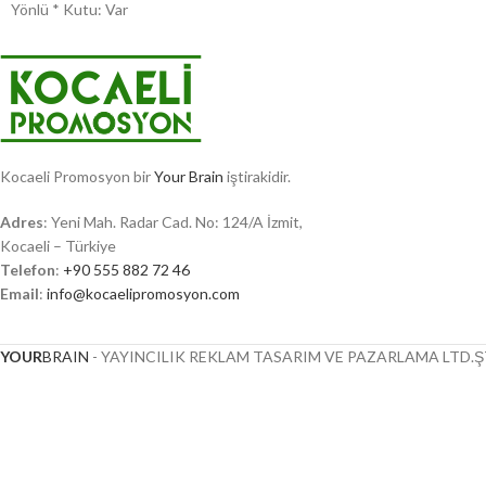
Yönlü * Kutu: Var
Kocaeli Promosyon bir
Your Brain
iştirakidir.
Adres
: Yeni Mah. Radar Cad. No: 124/A İzmit,
Kocaeli – Türkiye
Telefon
:
+90 555 882 72 46
Email
:
info@kocaelipromosyon.com
YOUR
BRAIN
- YAYINCILIK REKLAM TASARIM VE PAZARLAMA LTD.ŞT