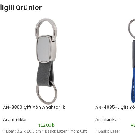
İlgili ürünler
AN-3860 Çift Yön Anahtarlık
AN-4085-L Çift Yö
Anahtarlıklar
Anahtarlıklar
112.00
₺
4
* Ebat: 3.2 x 10.5 cm * Baskı: Lazer * Yön: Çift
* Baskı: Lazer