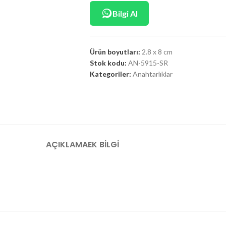
Bilgi Al
Ürün boyutları:
2.8 x 8 cm
Stok kodu:
AN-5915-SR
Kategoriler:
Anahtarlıklar
AÇIKLAMA
EK BILGI