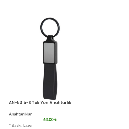
AN-5015-S Tek Yön Anahtarlık
AN-5085-L Çift
Anahtarlıklar
Anahtarlıklar
63.00
₺
* Baskı: Lazer
* Baskı: Lazer