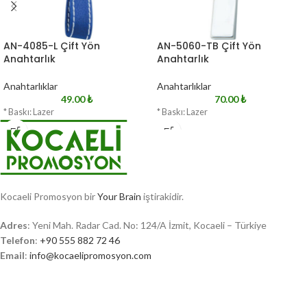
AN-4085-L Çift Yön
AN-5060-TB Çift Yön
Anahtarlık
Anahtarlık
Anahtarlıklar
Anahtarlıklar
49.00
₺
70.00
₺
* Baskı: Lazer
* Baskı: Lazer
Kocaeli Promosyon bir
Your Brain
iştirakidir.
Adres
: Yeni Mah. Radar Cad. No: 124/A İzmit, Kocaeli – Türkiye
Telefon
:
+90 555 882 72 46
Email
:
info@kocaelipromosyon.com