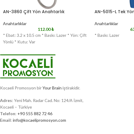
AN-3860 Çift Yön Anahtarlık
AN-5015-L Tek Yön
Anahtarlıklar
Anahtarlıklar
112.00
₺
6
* Ebat: 3.2 x 10.5 cm * Baskı: Lazer * Yön: Çift
* Baskı: Lazer
Yönlü * Kutu: Var
Kocaeli Promosyon bir
Your Brain
iştirakidir.
Adres
: Yeni Mah. Radar Cad. No: 124/A İzmit,
Kocaeli – Türkiye
Telefon
:
+90 555 882 72 46
Email
:
info@kocaelipromosyon.com