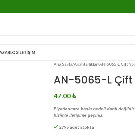
AZA
BLOG
İLETIŞIM
Ana Sayfa
Anahtarlıklar
AN-5065-L Çift Yön
AN-5065-L Çift 
47.00
₺
Fiyatlarımıza baskı bedeli dahil değildir
bizimle iletişime geçiniz.
2795 adet stokta