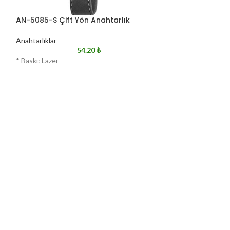
AN-5085-S Çift Yön Anahtarlık
AN-5100-GM Çif
Anahtarlıklar
Anahtarlıklar
54.20
₺
* Baskı: Lazer
* Baskı: Lazer