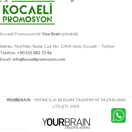
Kocaeli Promosyon bir
Your Brain
iştirakidir.
Adres
: Yeni Mah. Radar Cad. No: 124/A İzmit, Kocaeli – Türkiye
Telefon
:
+90 555 882 72 46
Email
:
info@kocaelipromosyon.com
YOUR
BRAIN
- YAYINCILIK REKLAM TASARIM VE PAZARLAMA
LTD.ŞTİ.
2024