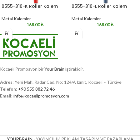
0555-310-K Roller Kalem
0555-310-L Roller Kalem
Metal Kalemler
Metal Kalemler
168.00
₺
168.00
₺
Kocaeli Promosyon bir
Your Brain
iştirakidir.
Adres
: Yeni Mah. Radar Cad. No: 124/A İzmit, Kocaeli – Türkiye
Telefon
:
+90 555 882 72 46
Email
:
info@kocaelipromosyon.com
YOUR
BRAIN
- YAYINCILIK REKLAM TASARIM VE PAZARLAMA