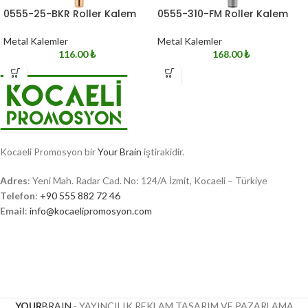
0555-25-BKR Roller Kalem
0555-310-FM Roller Kalem
Metal Kalemler
Metal Kalemler
116.00
₺
168.00
₺
Kocaeli Promosyon bir
Your Brain
iştirakidir.
Adres
: Yeni Mah. Radar Cad. No: 124/A İzmit, Kocaeli – Türkiye
Telefon
:
+90 555 882 72 46
Email
:
info@kocaelipromosyon.com
YOUR
BRAIN
- YAYINCILIK REKLAM TASARIM VE PAZARLAMA