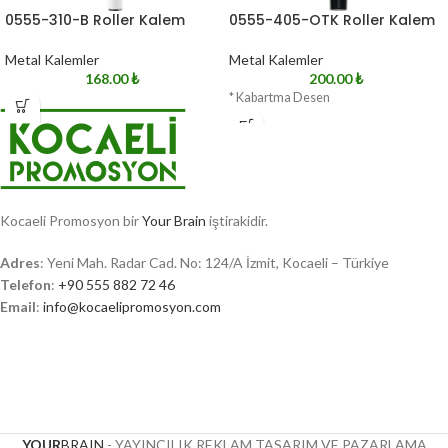
0555-310-B Roller Kalem
0555-405-OTK Roller Kalem
Metal Kalemler
Metal Kalemler
168.00
₺
200.00
₺
* Kabartma Desen
Kocaeli Promosyon bir
Your Brain
iştirakidir.
Adres
: Yeni Mah. Radar Cad. No: 124/A İzmit, Kocaeli – Türkiye
Telefon
:
+90 555 882 72 46
Email
:
info@kocaelipromosyon.com
YOUR
BRAIN
- YAYINCILIK REKLAM TASARIM VE PAZARLAMA