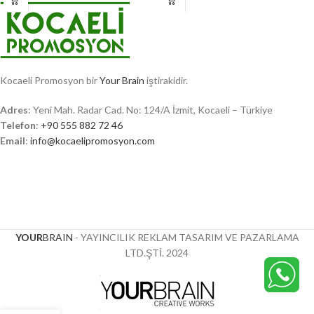
Kocaeli Promosyon bir
Your Brain
iştirakidir.
Adres
: Yeni Mah. Radar Cad. No: 124/A İzmit, Kocaeli – Türkiye
Telefon
:
+90 555 882 72 46
Email
:
info@kocaelipromosyon.com
YOUR
BRAIN
- YAYINCILIK REKLAM TASARIM VE PAZARLAMA
LTD.ŞTİ.
2024