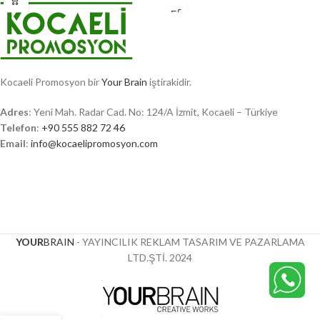
Kocaeli Promosyon bir
Your Brain
iştirakidir.
Adres
: Yeni Mah. Radar Cad. No: 124/A İzmit, Kocaeli – Türkiye
Telefon
:
+90 555 882 72 46
Email
:
info@kocaelipromosyon.com
YOUR
BRAIN
- YAYINCILIK REKLAM TASARIM VE PAZARLAMA
LTD.ŞTİ.
2024