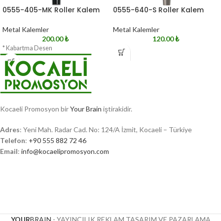
0555-405-MK Roller Kalem
0555-640-S Roller Kalem
Metal Kalemler
Metal Kalemler
200.00
₺
120.00
₺
* Kabartma Desen
Kocaeli Promosyon bir
Your Brain
iştirakidir.
Adres
: Yeni Mah. Radar Cad. No: 124/A İzmit, Kocaeli – Türkiye
Telefon
:
+90 555 882 72 46
Email
:
info@kocaelipromosyon.com
YOUR
BRAIN
- YAYINCILIK REKLAM TASARIM VE PAZARLAMA