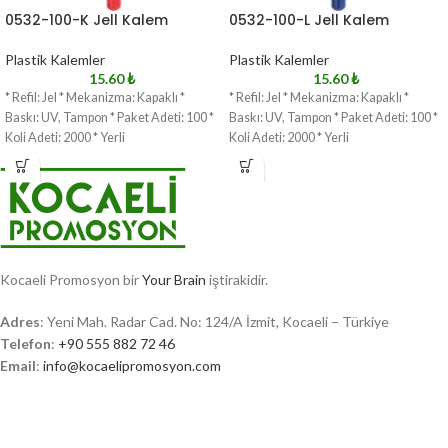
0532-100-K Jell Kalem
0532-100-L Jell Kalem
Plastik Kalemler
Plastik Kalemler
15.60
₺
15.60
₺
* Refil: Jel * Mekanizma: Kapaklı *
* Refil: Jel * Mekanizma: Kapaklı *
Baskı: UV, Tampon * Paket Adeti: 100 *
Baskı: UV, Tampon * Paket Adeti: 100 *
Koli Adeti: 2000 * Yerli
Koli Adeti: 2000 * Yerli
Kocaeli Promosyon bir
Your Brain
iştirakidir.
Adres
: Yeni Mah. Radar Cad. No: 124/A İzmit, Kocaeli – Türkiye
Telefon
:
+90 555 882 72 46
Email
:
info@kocaelipromosyon.com