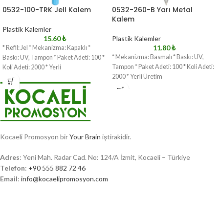
0532-100-TRK Jell Kalem
0532-260-B Yarı Metal
Kalem
Plastik Kalemler
15.60
₺
Plastik Kalemler
11.80
₺
* Refil: Jel * Mekanizma: Kapaklı *
* Mekanizma: Basmalı * Baskı: UV,
Baskı: UV, Tampon * Paket Adeti: 100 *
Tampon * Paket Adeti: 100 * Koli Adeti:
Koli Adeti: 2000 * Yerli
2000 * Yerli Üretim
Kocaeli Promosyon bir
Your Brain
iştirakidir.
Adres
: Yeni Mah. Radar Cad. No: 124/A İzmit, Kocaeli – Türkiye
Telefon
:
+90 555 882 72 46
Email
:
info@kocaelipromosyon.com