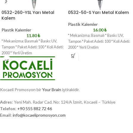
0532-260-YSL Yarı Metal
0532-50-S Yarı Metal Kalem
Kalem
Plastik Kalemler
Plastik Kalemler
16.00
₺
11.80
₺
* Mekanizma: Basmalı * Baskı: UV,
* Mekanizma: Basmalı * Baskı: UV,
Tampon * Paket Adeti: 100 * Koli Adeti:
Tampon * Paket Adeti: 100 * Koli Adeti:
2000 * Yerli Üretim
2000 * Yerli Üretim
Kocaeli Promosyon bir
Your Brain
iştirakidir.
Adres
: Yeni Mah. Radar Cad. No: 124/A İzmit, Kocaeli – Türkiye
Telefon
:
+90 555 882 72 46
Email
:
info@kocaelipromosyon.com