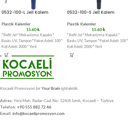
0532-100-L Jell Kalem
0532-100-S Jell Kalem
Plastik Kalemler
Plastik Kalemler
15.60
₺
15.60
₺
* Refil: Jel * Mekanizma: Kapaklı *
* Refil: Jel * Mekanizma: Kapaklı *
Baskı: UV, Tampon * Paket Adeti: 100 *
Baskı: UV, Tampon * Paket Adeti: 100 *
Koli Adeti: 2000 * Yerli
Koli Adeti: 2000 * Yerli
Kocaeli Promosyon bir
Your Brain
iştirakidir.
Adres
: Yeni Mah. Radar Cad. No: 124/A İzmit, Kocaeli – Türkiye
Telefon
:
+90 555 882 72 46
Email
:
info@kocaelipromosyon.com