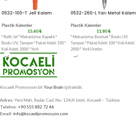
0532-100-T Jell Kalem
0532-260-L Yarı Metal Kalem
Plastik Kalemler
Plastik Kalemler
15.60
₺
11.80
₺
* Refil: Jel * Mekanizma: Kapaklı *
* Mekanizma: Basmalı * Baskı: UV,
Baskı: UV, Tampon * Paket Adeti: 100 *
Tampon * Paket Adeti: 100 * Koli Adeti:
Koli Adeti: 2000 * Yerli
2000 * Yerli Üretim
Kocaeli Promosyon bir
Your Brain
iştirakidir.
Adres
: Yeni Mah. Radar Cad. No: 124/A İzmit, Kocaeli – Türkiye
Telefon
:
+90 555 882 72 46
Email
:
info@kocaelipromosyon.com