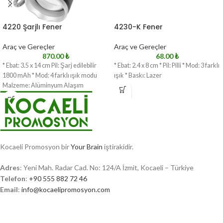
4220 Şarjlı Fener
4230-K Fener
Araç ve Gereçler
Araç ve Gereçler
870.00
₺
68.00
₺
* Ebat: 3.5 x 14 cm Pil: Şarj edilebilir
* Ebat: 2.4 x 8 cm * Pil: Pilli * Mod: 3 farklı
1800 mAh * Mod: 4 farklı ışık modu
ışık * Baskı: Lazer
Malzeme: Alüminyum Alaşım
Kocaeli Promosyon bir
Your Brain
iştirakidir.
Adres
: Yeni Mah. Radar Cad. No: 124/A İzmit, Kocaeli – Türkiye
Telefon
:
+90 555 882 72 46
Email
:
info@kocaelipromosyon.com