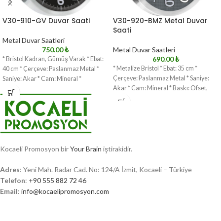
V30-910-GV Duvar Saati
V30-920-BMZ Metal Duvar
Saati
Metal Duvar Saatleri
750.00
₺
Metal Duvar Saatleri
690.00
₺
* Bristol Kadran, Gümüş Varak * Ebat:
* Metalize Bristol * Ebat: 35 cm *
40 cm * Çerçeve: Paslanmaz Metal *
Çerçeve: Paslanmaz Metal * Saniye:
Saniye: Akar * Cam: Mineral *
Akar * Cam: Mineral * Baskı: Ofset,
Kocaeli Promosyon bir
Your Brain
iştirakidir.
Adres
: Yeni Mah. Radar Cad. No: 124/A İzmit, Kocaeli – Türkiye
Telefon
:
+90 555 882 72 46
Email
:
info@kocaelipromosyon.com