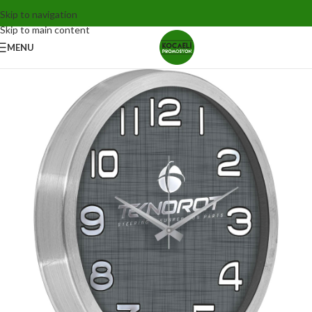
Skip to navigation
Skip to main content
MENU