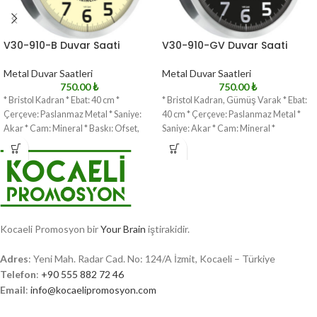
V30-910-B Duvar Saati
V30-910-GV Duvar Saati
Metal Duvar Saatleri
Metal Duvar Saatleri
750.00
₺
750.00
₺
* Bristol Kadran * Ebat: 40 cm *
* Bristol Kadran, Gümüş Varak * Ebat:
Çerçeve: Paslanmaz Metal * Saniye:
40 cm * Çerçeve: Paslanmaz Metal *
Akar * Cam: Mineral * Baskı: Ofset,
Saniye: Akar * Cam: Mineral *
Kocaeli Promosyon bir
Your Brain
iştirakidir.
Adres
: Yeni Mah. Radar Cad. No: 124/A İzmit, Kocaeli – Türkiye
Telefon
:
+90 555 882 72 46
Email
:
info@kocaelipromosyon.com