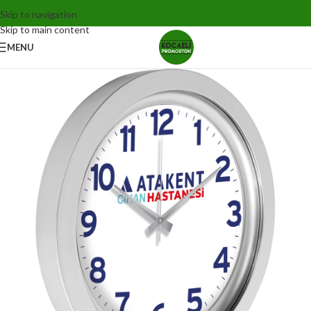
Skip to navigation
Skip to main content
MENU