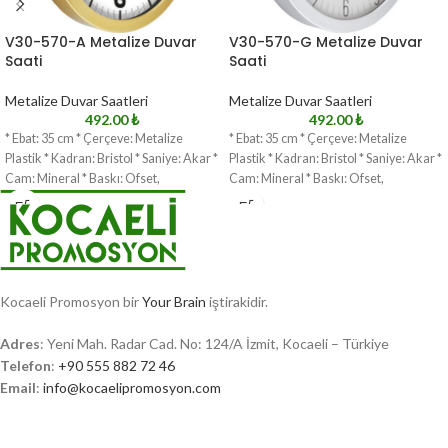
V30-570-A Metalize Duvar
V30-570-G Metalize Duvar
Saati
Saati
Metalize Duvar Saatleri
Metalize Duvar Saatleri
492.00
₺
492.00
₺
* Ebat: 35 cm * Çerçeve: Metalize
* Ebat: 35 cm * Çerçeve: Metalize
Plastik * Kadran: Bristol * Saniye: Akar *
Plastik * Kadran: Bristol * Saniye: Akar *
Cam: Mineral * Baskı: Ofset,
Cam: Mineral * Baskı: Ofset,
Kocaeli Promosyon bir
Your Brain
iştirakidir.
Adres
: Yeni Mah. Radar Cad. No: 124/A İzmit, Kocaeli – Türkiye
Telefon
:
+90 555 882 72 46
Email
:
info@kocaelipromosyon.com