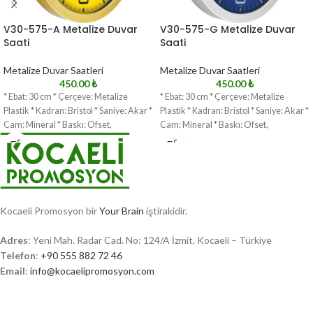
V30-575-A Metalize Duvar
V30-575-G Metalize Duvar
Saati
Saati
Metalize Duvar Saatleri
Metalize Duvar Saatleri
450.00
₺
450.00
₺
* Ebat: 30 cm * Çerçeve: Metalize
* Ebat: 30 cm * Çerçeve: Metalize
Plastik * Kadran: Bristol * Saniye: Akar *
Plastik * Kadran: Bristol * Saniye: Akar *
Cam: Mineral * Baskı: Ofset,
Cam: Mineral * Baskı: Ofset,
Kocaeli Promosyon bir
Your Brain
iştirakidir.
Adres
: Yeni Mah. Radar Cad. No: 124/A İzmit, Kocaeli – Türkiye
Telefon
:
+90 555 882 72 46
Email
:
info@kocaelipromosyon.com