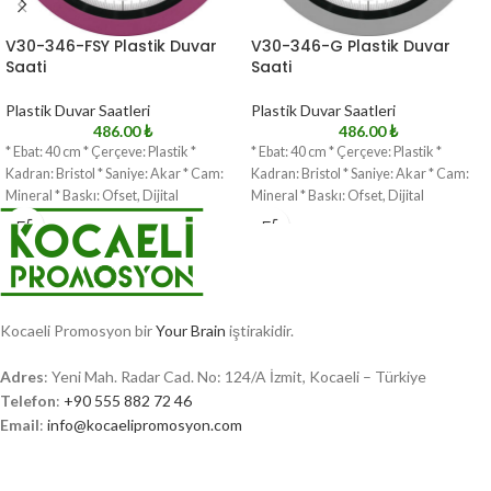
V30-346-FSY Plastik Duvar
V30-346-G Plastik Duvar
Saati
Saati
Plastik Duvar Saatleri
Plastik Duvar Saatleri
486.00
₺
486.00
₺
* Ebat: 40 cm * Çerçeve: Plastik *
* Ebat: 40 cm * Çerçeve: Plastik *
Kadran: Bristol * Saniye: Akar * Cam:
Kadran: Bristol * Saniye: Akar * Cam:
Mineral * Baskı: Ofset, Dijital
Mineral * Baskı: Ofset, Dijital
Kocaeli Promosyon bir
Your Brain
iştirakidir.
Adres
: Yeni Mah. Radar Cad. No: 124/A İzmit, Kocaeli – Türkiye
Telefon
:
+90 555 882 72 46
Email
:
info@kocaelipromosyon.com