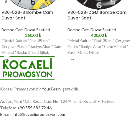
V30-528-B Bombe Cam
V30-528-DGM Bombe Cam
Duvar Saati
Duvar Saati
Bombe Cam Duvar Saatleri
Bombe Cam Duvar Saatleri
360.00
₺
400.00
₺
* Bristol Kadran * Ebat: 35 cm *
* Metal Kadran * Ebat: 35 cm * Çerçeve:
Çerçeve: Plastik * Saniye: Akar * Cam:
Plastik * Saniye: Akar * Cam: Mineral *
Mineral * Baskı: Ofset, Dijital,
Baskı: Ofset, Dijital,
Kocaeli Promosyon bir
Your Brain
iştirakidir.
Adres
: Yeni Mah. Radar Cad. No: 124/A İzmit, Kocaeli – Türkiye
Telefon
:
+90 555 882 72 46
Email
:
info@kocaelipromosyon.com