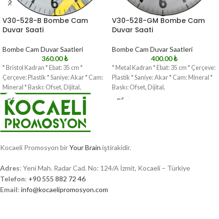
V30-528-B Bombe Cam
V30-528-GM Bombe Cam
Duvar Saati
Duvar Saati
Bombe Cam Duvar Saatleri
Bombe Cam Duvar Saatleri
360.00
₺
400.00
₺
* Bristol Kadran * Ebat: 35 cm *
* Metal Kadran * Ebat: 35 cm * Çerçeve:
Çerçeve: Plastik * Saniye: Akar * Cam:
Plastik * Saniye: Akar * Cam: Mineral *
Mineral * Baskı: Ofset, Dijital,
Baskı: Ofset, Dijital,
Kocaeli Promosyon bir
Your Brain
iştirakidir.
Adres
: Yeni Mah. Radar Cad. No: 124/A İzmit, Kocaeli – Türkiye
Telefon
:
+90 555 882 72 46
Email
:
info@kocaelipromosyon.com