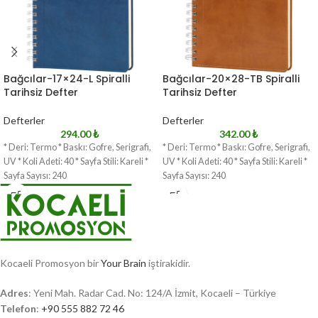
Bağcılar-17×24-L Spiralli
Bağcılar-20×28-TB Spiralli
Tarihsiz Defter
Tarihsiz Defter
Defterler
Defterler
294.00
₺
342.00
₺
* Deri: Termo * Baskı: Gofre, Serigrafi,
* Deri: Termo * Baskı: Gofre, Serigrafi,
UV * Koli Adeti: 40 * Sayfa Stili: Kareli *
UV * Koli Adeti: 40 * Sayfa Stili: Kareli *
Sayfa Sayısı: 240
Sayfa Sayısı: 240
Kocaeli Promosyon bir
Your Brain
iştirakidir.
Adres
: Yeni Mah. Radar Cad. No: 124/A İzmit, Kocaeli – Türkiye
Telefon
:
+90 555 882 72 46