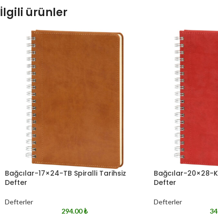
İlgili ürünler
Bağcılar-17×24-TB Spiralli Tarihsiz
Bağcılar-20×28-K S
Defter
Defter
Defterler
Defterler
294.00
₺
34