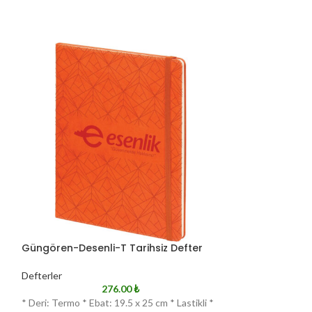
Güngören-Desenli-T Tarihsiz Defter
Güngören-Sade
Defterler
Defterler
276.00
₺
*
* Deri: Termo * Ebat: 19.5 x 25 cm * Lastikli *
* Deri: Termo * Eba