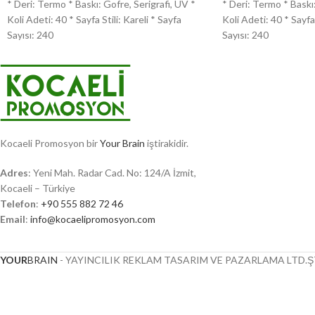
* Deri: Termo * Baskı: Gofre, Serigrafi, UV *
* Deri: Termo * Baskı:
Koli Adeti: 40 * Sayfa Stili: Kareli * Sayfa
Koli Adeti: 40 * Sayfa 
Sayısı: 240
Sayısı: 240
Kocaeli Promosyon bir
Your Brain
iştirakidir.
Adres
: Yeni Mah. Radar Cad. No: 124/A İzmit,
Kocaeli – Türkiye
Telefon
:
+90 555 882 72 46
Email
:
info@kocaelipromosyon.com
YOUR
BRAIN
- YAYINCILIK REKLAM TASARIM VE PAZARLAMA LTD.ŞT