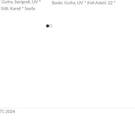
 Gofre, Serigrafi, UV *
Baskı: Gofre, UV * Koli Adeti: 22 *
Stili: Kareli * Sayfa
İ.
2024