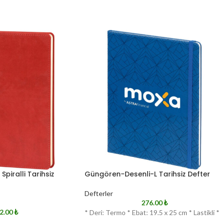
piralli Tarihsiz
Güngören-Desenli-L Tarihsiz Defter
Defterler
276.00
₺
2.00
₺
* Deri: Termo * Ebat: 19.5 x 25 cm * Lastikli 