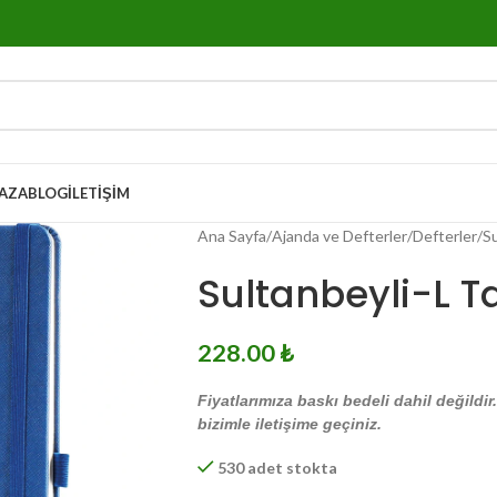
AZA
BLOG
İLETIŞIM
Ana Sayfa
Ajanda ve Defterler
Defterler
Su
Sultanbeyli-L Ta
228.00
₺
Fiyatlarımıza baskı bedeli dahil değildir
bizimle iletişime geçiniz.
530 adet stokta