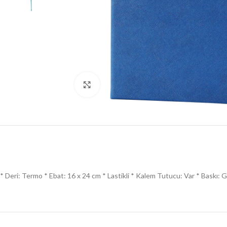
Click to enlarge
* Deri: Termo * Ebat: 16 x 24 cm * Lastikli * Kalem Tutucu: Var * Baskı: Go