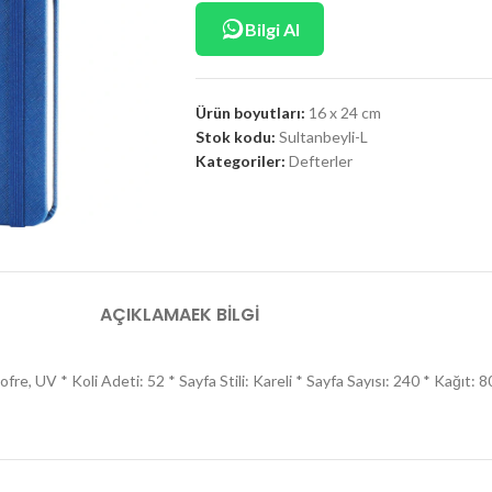
Bilgi Al
Ürün boyutları:
16 x 24 cm
Stok kodu:
Sultanbeyli-L
Kategoriler:
Defterler
AÇIKLAMA
EK BILGI
fre, UV * Koli Adeti: 52 * Sayfa Stili: Kareli * Sayfa Sayısı: 240 * Kağıt: 