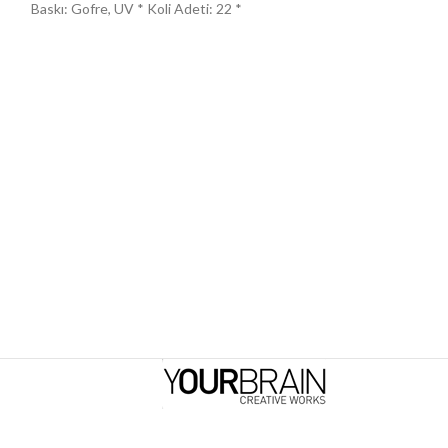
Baskı: Gofre, UV * Koli Adeti: 22 *
Baskı: Gofre, UV *