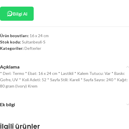
Bilgi Al
Ürün boyutları:
16 x 24 cm
Stok kodu:
Sultanbeyli-S
Kategoriler:
Defterler
Açıklama
* Deri: Termo * Ebat: 16 x 24 cm * Lastikli * Kalem Tutucu: Var * Baskı:
Gofre, UV * Koli Adeti: 52 * Sayfa Stili: Kareli * Sayfa Sayısı: 240 * Kağıt:
80 gram (Ivory) Krem
Ek bilgi
İlgili ürünler