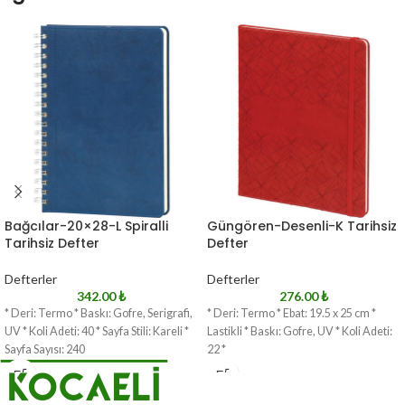
Bağcılar-20×28-L Spiralli
Güngören-Desenli-K Tarihsiz
Tarihsiz Defter
Defter
Defterler
Defterler
342.00
₺
276.00
₺
* Deri: Termo * Baskı: Gofre, Serigrafi,
* Deri: Termo * Ebat: 19.5 x 25 cm *
UV * Koli Adeti: 40 * Sayfa Stili: Kareli *
Lastikli * Baskı: Gofre, UV * Koli Adeti:
Sayfa Sayısı: 240
22 *