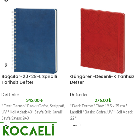
Bağcılar-20×28-L Spiralli
Güngören-Desenli-K Tarihsiz
Tarihsiz Defter
Defter
Defterler
Defterler
342.00
₺
276.00
₺
* Deri: Termo * Baskı: Gofre, Serigrafi,
* Deri: Termo * Ebat: 19.5 x 25 cm *
UV * Koli Adeti: 40 * Sayfa Stili: Kareli *
Lastikli * Baskı: Gofre, UV * Koli Adeti:
Sayfa Sayısı: 240
22 *