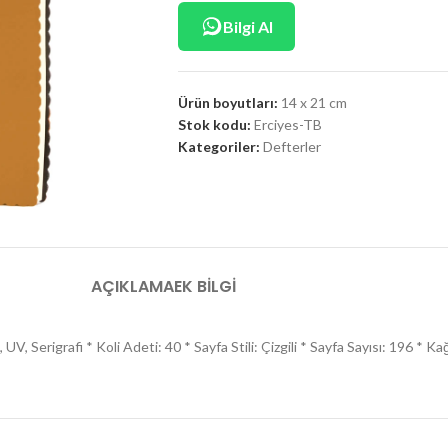
Bilgi Al
Ürün boyutları:
14 x 21 cm
Stok kodu:
Erciyes-TB
Kategoriler:
Defterler
AÇIKLAMA
EK BILGI
, Serigrafi * Koli Adeti: 40 * Sayfa Stili: Çizgili * Sayfa Sayısı: 196 * K