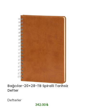
Bağcılar-20×28-TB Spiralli Tarihsiz
Güngören-Desen
Defter
Defterler
Defterler
342.00
₺
* Deri: Termo * Eba