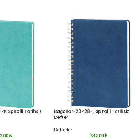
K Spiralli Tarihsiz
Bağcılar-20×28-L Spiralli Tarihsiz
Defter
Defterler
2.00
₺
342.00
₺