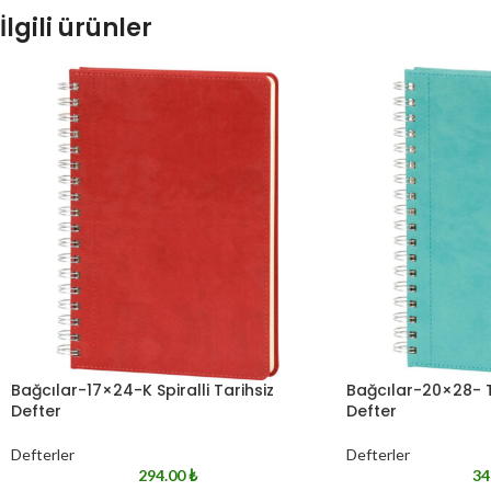
İlgili ürünler
Bağcılar-17×24-K Spiralli Tarihsiz
Bağcılar-20×28- TR
Defter
Defter
Defterler
Defterler
294.00
₺
34