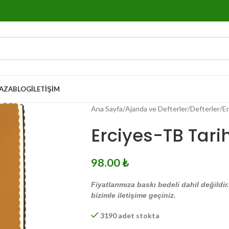
AZA
BLOG
İLETIŞIM
Ana Sayfa
Ajanda ve Defterler
Defterler
Er
Erciyes-TB Tarih
98.00
₺
Fiyatlarımıza baskı bedeli dahil değildir
bizimle iletişime geçiniz.
3190 adet stokta