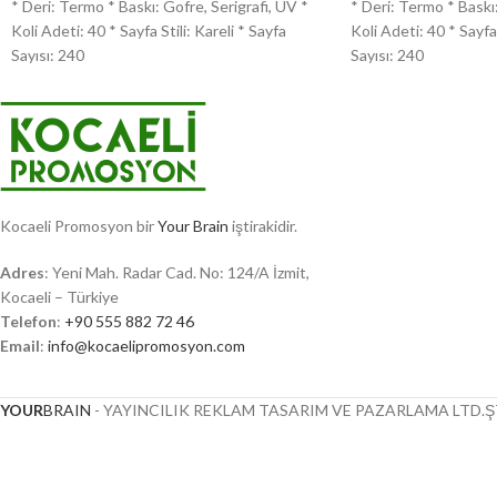
* Deri: Termo * Baskı: Gofre, Serigrafi, UV *
* Deri: Termo * Baskı:
Koli Adeti: 40 * Sayfa Stili: Kareli * Sayfa
Koli Adeti: 40 * Sayfa 
Sayısı: 240
Sayısı: 240
Kocaeli Promosyon bir
Your Brain
iştirakidir.
Adres
: Yeni Mah. Radar Cad. No: 124/A İzmit,
Kocaeli – Türkiye
Telefon
:
+90 555 882 72 46
Email
:
info@kocaelipromosyon.com
YOUR
BRAIN
- YAYINCILIK REKLAM TASARIM VE PAZARLAMA LTD.ŞT