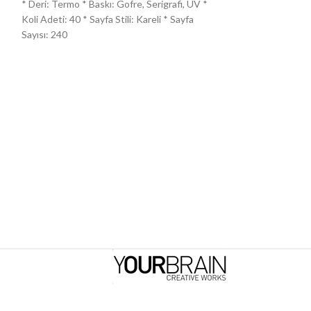
* Deri: Termo * Baskı: Gofre, Serigrafi, UV *
Baskı: Gofre, UV *
Koli Adeti: 40 * Sayfa Stili: Kareli * Sayfa
Sayısı: 240