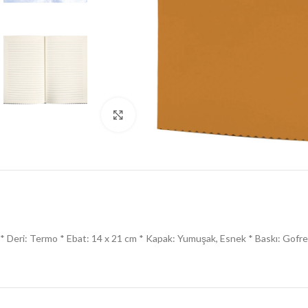
Click to enlarge
* Deri: Termo * Ebat: 14 x 21 cm * Kapak: Yumuşak, Esnek * Baskı: Gofre, UV