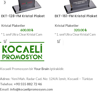
EKT-128-FM Kristal Plaket
EKT-161-FM Kristal Plaket
Kristal Plaketler
Kristal Plaketler
600.00
₺
320.00
₺
* 1. sınıf Ultra Clear Kristal Cam
* 1. sınıf Ultra Clear Kristal Cam
Kocaeli Promosyon bir
Your Brain
iştirakidir.
Adres
: Yeni Mah. Radar Cad. No: 124/A İzmit, Kocaeli – Türkiye
Telefon
:
+90 555 882 72 46
Email
:
info@kocaelipromosyon.com