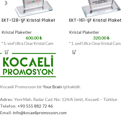
EKT-128-ŞF Kristal Plaket
EKT-161-ŞF Kristal Plaket
Kristal Plaketler
Kristal Plaketler
600.00
₺
320.00
₺
* 1. sınıf Ultra Clear Kristal Cam
* 1. sınıf Ultra Clear Kristal Cam
Kocaeli Promosyon bir
Your Brain
iştirakidir.
Adres
: Yeni Mah. Radar Cad. No: 124/A İzmit, Kocaeli – Türkiye
Telefon
:
+90 555 882 72 46
Email
:
info@kocaelipromosyon.com