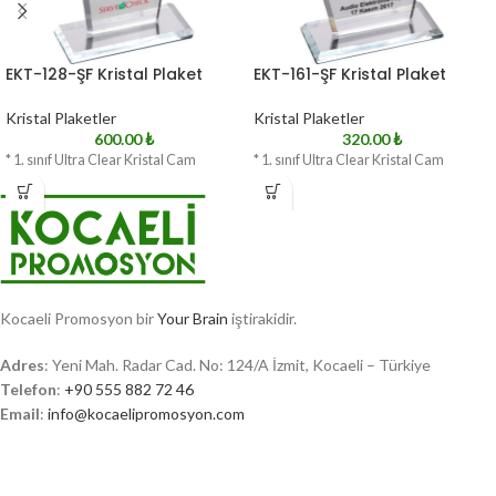
EKT-128-ŞF Kristal Plaket
EKT-161-ŞF Kristal Plaket
Kristal Plaketler
Kristal Plaketler
600.00
₺
320.00
₺
* 1. sınıf Ultra Clear Kristal Cam
* 1. sınıf Ultra Clear Kristal Cam
Kocaeli Promosyon bir
Your Brain
iştirakidir.
Adres
: Yeni Mah. Radar Cad. No: 124/A İzmit, Kocaeli – Türkiye
Telefon
:
+90 555 882 72 46
Email
:
info@kocaelipromosyon.com