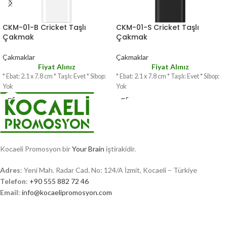
CKM-01-B Cricket Taşlı
CKM-01-S Cricket Taşlı
Çakmak
Çakmak
Çakmaklar
Çakmaklar
Fiyat Alınız
Fiyat Alınız
* Ebat: 2.1 x 7.8 cm * Taşlı: Evet * Sibop:
* Ebat: 2.1 x 7.8 cm * Taşlı: Evet * Sibop:
Yok
Yok
Kocaeli Promosyon bir
Your Brain
iştirakidir.
Adres
: Yeni Mah. Radar Cad. No: 124/A İzmit, Kocaeli – Türkiye
Telefon
:
+90 555 882 72 46
Email
:
info@kocaelipromosyon.com