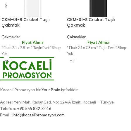
CKM-01-B Cricket Taşlı
CKM-01-S Cricket Taşlı
Çakmak
Çakmak
Çakmaklar
Çakmaklar
Fiyat Alınız
Fiyat Alınız
* Ebat: 2.1 x 7.8 cm * Taşlı: Evet * Sibop:
* Ebat: 2.1 x 7.8 cm * Taşlı: Evet * Sibop:
Yok
Yok
Kocaeli Promosyon bir
Your Brain
iştirakidir.
Adres
: Yeni Mah. Radar Cad. No: 124/A İzmit, Kocaeli – Türkiye
Telefon
:
+90 555 882 72 46
Email
:
info@kocaelipromosyon.com