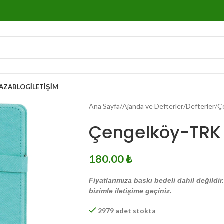
AZA
BLOG
İLETIŞIM
Ana Sayfa
Ajanda ve Defterler
Defterler
Ç
Çengelköy-TRK T
180.00
₺
Fiyatlarımıza baskı bedeli dahil değildir
bizimle iletişime geçiniz.
2979 adet stokta