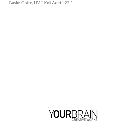
Baskı: Gofre, UV * Koli Adeti: 22 *
Yumuşak, Esnek * 
Kılıf: