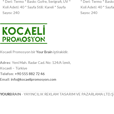
* Deri: Termo * Baskı: Gofre, Serigrafi, UV *
* Deri: Termo * Baskı:
Koli Adeti: 40 * Sayfa Stili: Kareli * Sayfa
Koli Adeti: 40 * Sayfa 
Sayısı: 240
Sayısı: 240
Kocaeli Promosyon bir
Your Brain
iştirakidir.
Adres
: Yeni Mah. Radar Cad. No: 124/A İzmit,
Kocaeli – Türkiye
Telefon
:
+90 555 882 72 46
Email
:
info@kocaelipromosyon.com
YOUR
BRAIN
- YAYINCILIK REKLAM TASARIM VE PAZARLAMA LTD.ŞT