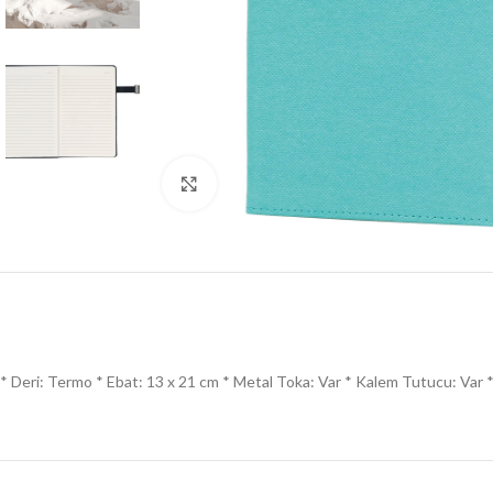
Click to enlarge
* Deri: Termo * Ebat: 13 x 21 cm * Metal Toka: Var * Kalem Tutucu: Var * Ke