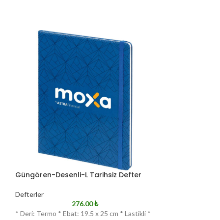
Güngören-Desenli-L Tarihsiz Defter
Saraybosna-FM 
Defterler
Defterler
276.00
₺
*
* Deri: Termo * Ebat: 19.5 x 25 cm * Lastikli *
* Deri: Termo * Eb