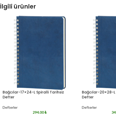
İlgili ürünler
Bağcılar-17×24-L Spiralli Tarihsiz
Bağcılar-20×28-L S
Defter
Defter
Defterler
Defterler
294.00
₺
34