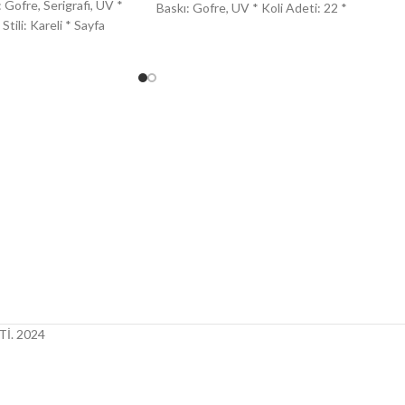
 Gofre, Serigrafi, UV *
Baskı: Gofre, UV * Koli Adeti: 22 *
Stili: Kareli * Sayfa
İ.
2024