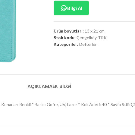
Bilgi Al
Ürün boyutları:
13 x 21 cm
Stok kodu:
Çengelköy-TRK
Kategoriler:
Defterler
AÇIKLAMA
EK BILGI
narlar: Renkli * Baskı: Gofre, UV, Lazer * Koli Adeti: 40 * Sayfa Stili: Çi