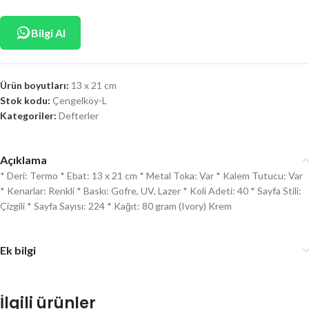
Bilgi Al
Ürün boyutları:
13 x 21 cm
Stok kodu:
Çengelköy-L
Kategoriler:
Defterler
Açıklama
* Deri: Termo * Ebat: 13 x 21 cm * Metal Toka: Var * Kalem Tutucu: Var
* Kenarlar: Renkli * Baskı: Gofre, UV, Lazer * Koli Adeti: 40 * Sayfa Stili:
Çizgili * Sayfa Sayısı: 224 * Kağıt: 80 gram (Ivory) Krem
Ek bilgi
İlgili ürünler