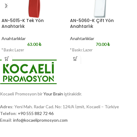
AN-5015-K Tek Yön
AN-5060-K Çift Yön
Anahtarlık
Anahtarlık
Anahtarlıklar
Anahtarlıklar
63.00
₺
70.00
₺
* Baskı: Lazer
* Baskı: Lazer
Kocaeli Promosyon bir
Your Brain
iştirakidir.
Adres
: Yeni Mah. Radar Cad. No: 124/A İzmit, Kocaeli – Türkiye
Telefon
:
+90 555 882 72 46
Email
:
info@kocaelipromosyon.com