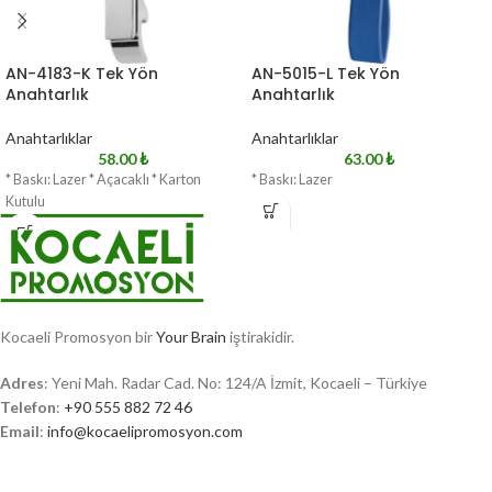
AN-4183-K Tek Yön
AN-5015-L Tek Yön
Anahtarlık
Anahtarlık
Anahtarlıklar
Anahtarlıklar
58.00
₺
63.00
₺
* Baskı: Lazer * Açacaklı * Karton
* Baskı: Lazer
Kutulu
Kocaeli Promosyon bir
Your Brain
iştirakidir.
Adres
: Yeni Mah. Radar Cad. No: 124/A İzmit, Kocaeli – Türkiye
Telefon
:
+90 555 882 72 46
Email
:
info@kocaelipromosyon.com