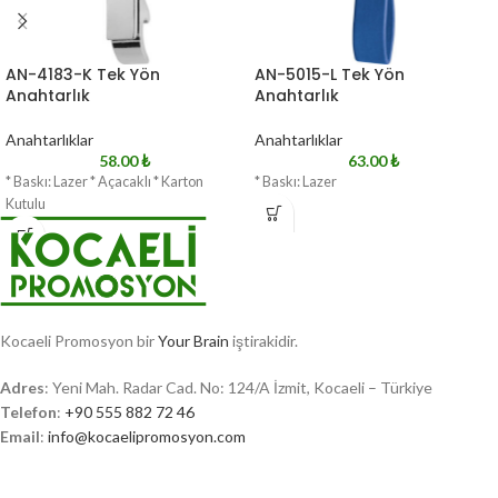
AN-4183-K Tek Yön
AN-5015-L Tek Yön
Anahtarlık
Anahtarlık
Anahtarlıklar
Anahtarlıklar
58.00
₺
63.00
₺
* Baskı: Lazer * Açacaklı * Karton
* Baskı: Lazer
Kutulu
Kocaeli Promosyon bir
Your Brain
iştirakidir.
Adres
: Yeni Mah. Radar Cad. No: 124/A İzmit, Kocaeli – Türkiye
Telefon
:
+90 555 882 72 46
Email
:
info@kocaelipromosyon.com