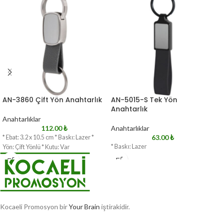
AN-3860 Çift Yön Anahtarlık
AN-5015-S Tek Yön
Anahtarlık
Anahtarlıklar
112.00
₺
Anahtarlıklar
63.00
₺
* Ebat: 3.2 x 10.5 cm * Baskı: Lazer *
* Baskı: Lazer
Yön: Çift Yönlü * Kutu: Var
Kocaeli Promosyon bir
Your Brain
iştirakidir.