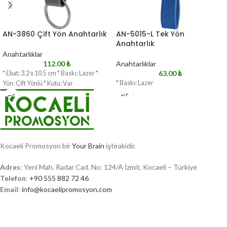
AN-3860 Çift Yön Anahtarlık
AN-5015-L Tek Yön
Anahtarlık
Anahtarlıklar
112.00
₺
Anahtarlıklar
63.00
₺
* Ebat: 3.2 x 10.5 cm * Baskı: Lazer *
* Baskı: Lazer
Yön: Çift Yönlü * Kutu: Var
Kocaeli Promosyon bir
Your Brain
iştirakidir.
Adres
: Yeni Mah. Radar Cad. No: 124/A İzmit, Kocaeli – Türkiye
Telefon
:
+90 555 882 72 46
Email
:
info@kocaelipromosyon.com