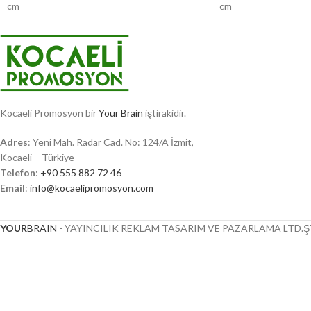
cm
cm
Kocaeli Promosyon bir
Your Brain
iştirakidir.
Adres
: Yeni Mah. Radar Cad. No: 124/A İzmit,
Kocaeli – Türkiye
Telefon
:
+90 555 882 72 46
Email
:
info@kocaelipromosyon.com
YOUR
BRAIN
- YAYINCILIK REKLAM TASARIM VE PAZARLAMA LTD.ŞT