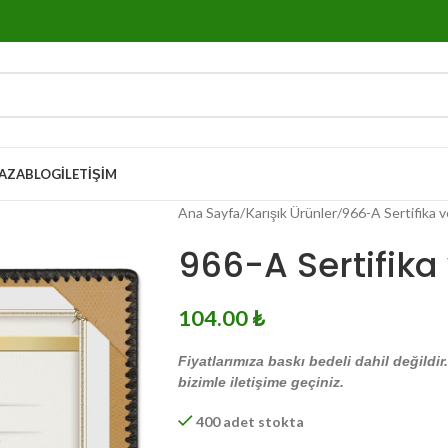
AZA
BLOG
İLETIŞIM
Ana Sayfa
Karışık Ürünler
966-A Sertifika 
966-A Sertifika
104.00
₺
Fiyatlarımıza baskı bedeli dahil değildir
bizimle iletişime geçiniz.
400 adet stokta