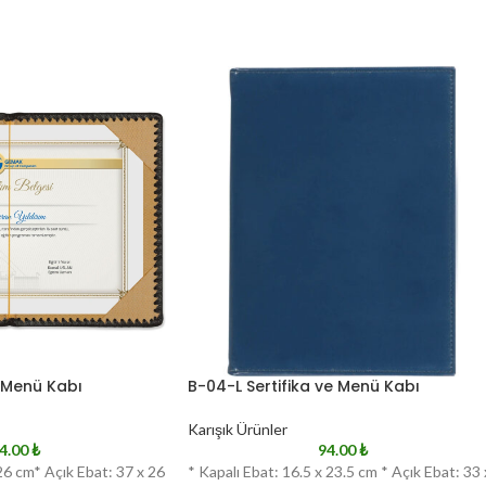
e Menü Kabı
B-04-L Sertifika ve Menü Kabı
Karışık Ürünler
4.00
₺
94.00
₺
 26 cm* Açık Ebat: 37 x 26
* Kapalı Ebat: 16.5 x 23.5 cm * Açık Ebat: 33 