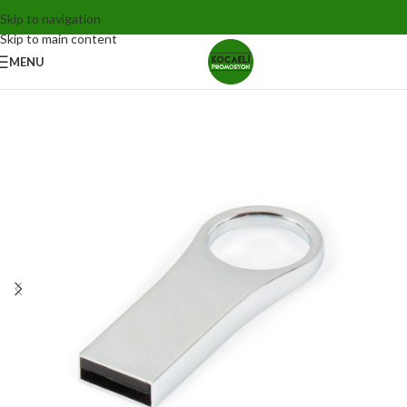
Skip to navigation
Skip to main content
MENU