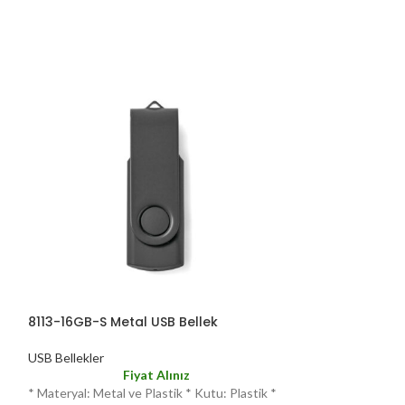
8113-16GB-S Metal USB Bellek
8113-32GB-K Me
USB Bellekler
USB Bellekler
Fiyat Alınız
F
* Materyal: Metal ve Plastik * Kutu: Plastik *
* Materyal: Metal 