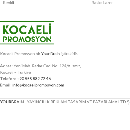
Renkli
Baskı: Lazer
Kocaeli Promosyon bir
Your Brain
iştirakidir.
Adres
: Yeni Mah. Radar Cad. No: 124/A İzmit,
Kocaeli – Türkiye
Telefon
:
+90 555 882 72 46
Email
:
info@kocaelipromosyon.com
YOUR
BRAIN
- YAYINCILIK REKLAM TASARIM VE PAZARLAMA LTD.ŞT