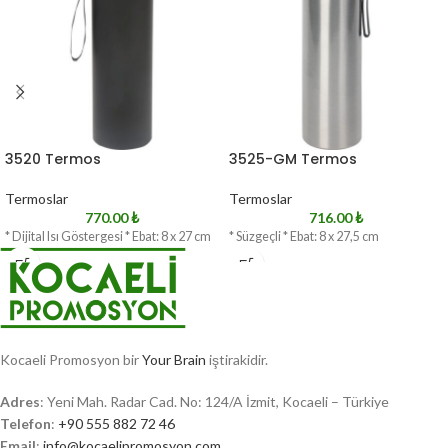
3520 Termos
3525-GM Termos
Termoslar
Termoslar
770.00
₺
716.00
₺
* Dijital Isı Göstergesi * Ebat: 8 x 27 cm
* Süzgeçli * Ebat: 8 x 27,5 cm
Kocaeli Promosyon bir
Your Brain
iştirakidir.
Adres
: Yeni Mah. Radar Cad. No: 124/A İzmit, Kocaeli – Türkiye
Telefon
:
+90 555 882 72 46
Email
:
info@kocaelipromosyon.com