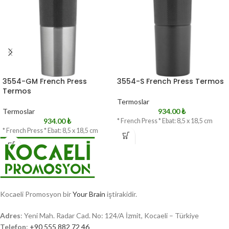
3554-GM French Press
3554-S French Press Termos
Termos
Termoslar
Termoslar
934.00
₺
934.00
₺
* French Press * Ebat: 8,5 x 18,5 cm
* French Press * Ebat: 8,5 x 18,5 cm
Kocaeli Promosyon bir
Your Brain
iştirakidir.
Adres
: Yeni Mah. Radar Cad. No: 124/A İzmit, Kocaeli – Türkiye
Telefon
:
+90 555 882 72 46