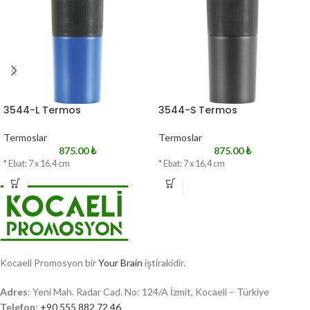
3544-L Termos
3544-S Termos
Termoslar
Termoslar
875.00
₺
875.00
₺
* Ebat: 7 x 16,4 cm
* Ebat: 7 x 16,4 cm
Kocaeli Promosyon bir
Your Brain
iştirakidir.
Adres
: Yeni Mah. Radar Cad. No: 124/A İzmit, Kocaeli – Türkiye
Telefon
:
+90 555 882 72 46