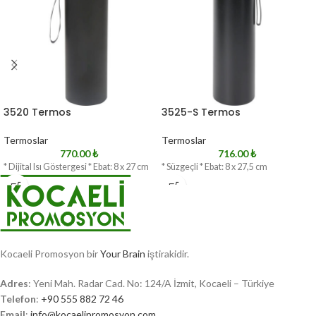
3520 Termos
3525-S Termos
Termoslar
Termoslar
770.00
₺
716.00
₺
* Dijital Isı Göstergesi * Ebat: 8 x 27 cm
* Süzgeçli * Ebat: 8 x 27,5 cm
Kocaeli Promosyon bir
Your Brain
iştirakidir.
Adres
: Yeni Mah. Radar Cad. No: 124/A İzmit, Kocaeli – Türkiye
Telefon
:
+90 555 882 72 46
Email
:
info@kocaelipromosyon.com