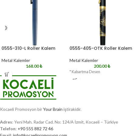
0555-310-L Roller Kalem
0555-405-OTK Roller Kalem
Metal Kalemler
Metal Kalemler
168.00
₺
200.00
₺
* Kabartma Desen
Kocaeli Promosyon bir
Your Brain
iştirakidir.
Adres
: Yeni Mah. Radar Cad. No: 124/A İzmit, Kocaeli – Türkiye
Telefon
:
+90 555 882 72 46
Email
:
info@kocaelipromosyon.com