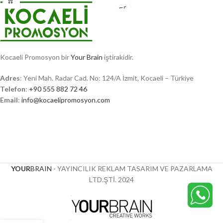
Kocaeli Promosyon bir
Your Brain
iştirakidir.
Adres
: Yeni Mah. Radar Cad. No: 124/A İzmit, Kocaeli – Türkiye
Telefon
:
+90 555 882 72 46
Email
:
info@kocaelipromosyon.com
YOUR
BRAIN
- YAYINCILIK REKLAM TASARIM VE PAZARLAMA
LTD.ŞTİ.
2024